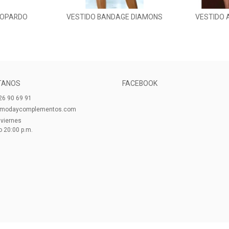
EOPARDO
VESTIDO BANDAGE DIAMONS
VESTIDO 
al carrito
Añadir al carrito
Aña
C
TANOS
FACEBOOK
26 90 69 91
cmodaycomplementos.com
 viernes
o 20:00 p.m.