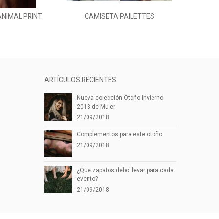
ANIMAL PRINT
CAMISETA PAILETTES
VESTI
dir al carrito
HAROL
ARTÍCULOS RECIENTES
Nueva colección Otoño-Invierno
2018 de Mujer
21/09/2018
Complementos para este otoño
21/09/2018
¿Que zapatos debo llevar para cada
evento?
21/09/2018